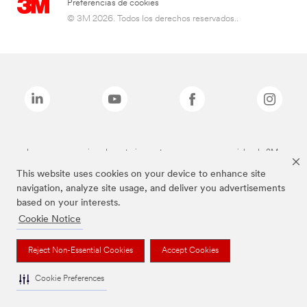
Preferencias de cookies
© 3M 2026. Todos los derechos reservados..
Las marcas mencionadas anteriormente son marcas comerciales de 3M.
This website uses cookies on your device to enhance site
navigation, analyze site usage, and deliver you advertisements
based on your interests.
Cookie Notice
Reject Non-Essential Cookies
Accept Cookies
Cookie Preferences