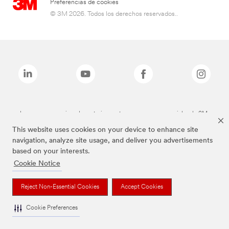
Preferencias de cookies
© 3M 2026. Todos los derechos reservados..
Las marcas mencionadas anteriormente son marcas comerciales de 3M.
This website uses cookies on your device to enhance site
navigation, analyze site usage, and deliver you advertisements
based on your interests.
Cookie Notice
Reject Non-Essential Cookies
Accept Cookies
Cookie Preferences