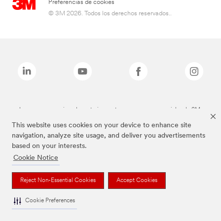
Preferencias de cookies
© 3M 2026. Todos los derechos reservados..
Las marcas mencionadas anteriormente son marcas comerciales de 3M.
This website uses cookies on your device to enhance site
navigation, analyze site usage, and deliver you advertisements
based on your interests.
Cookie Notice
Reject Non-Essential Cookies
Accept Cookies
Cookie Preferences