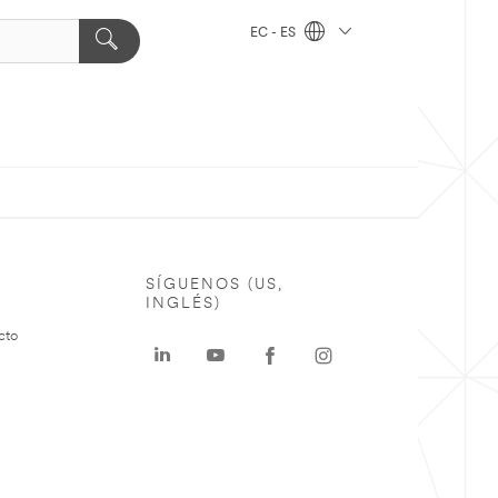
EC - ES
SÍGUENOS (US,
INGLÉS)
cto