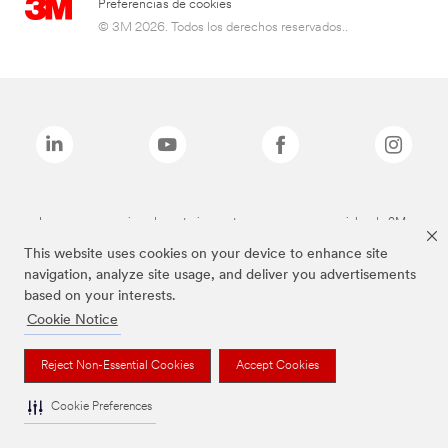
Preferencias de cookies
© 3M 2026. Todos los derechos reservados..
Las marcas mencionadas anteriormente son marcas comerciales de 3M.
This website uses cookies on your device to enhance site
navigation, analyze site usage, and deliver you advertisements
based on your interests.
Cookie Notice
Reject Non-Essential Cookies
Accept Cookies
Cookie Preferences