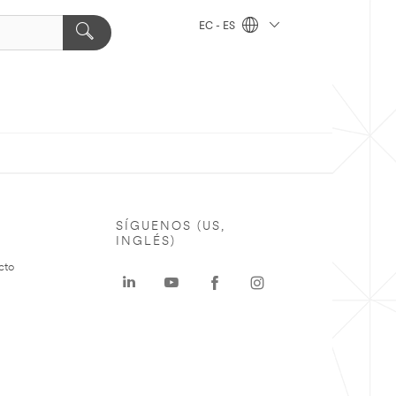
EC - ES
SÍGUENOS (US,
INGLÉS)
cto