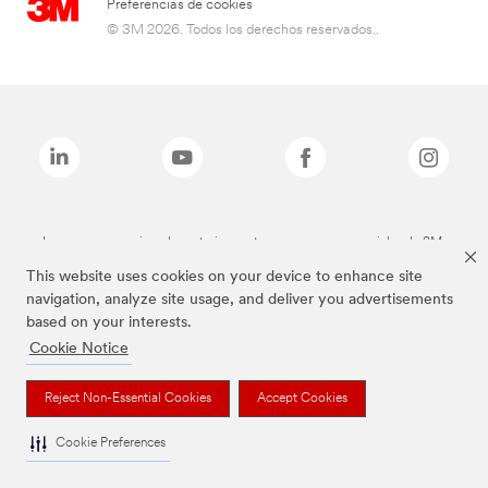
Preferencias de cookies
© 3M 2026. Todos los derechos reservados..
Las marcas mencionadas anteriormente son marcas comerciales de 3M.
This website uses cookies on your device to enhance site
navigation, analyze site usage, and deliver you advertisements
based on your interests.
Cookie Notice
Reject Non-Essential Cookies
Accept Cookies
Cookie Preferences