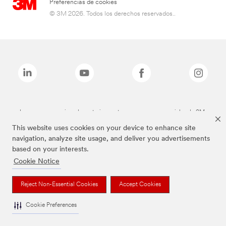
Preferencias de cookies
© 3M 2026. Todos los derechos reservados..
Las marcas mencionadas anteriormente son marcas comerciales de 3M.
This website uses cookies on your device to enhance site
navigation, analyze site usage, and deliver you advertisements
based on your interests.
Cookie Notice
Reject Non-Essential Cookies
Accept Cookies
Cookie Preferences