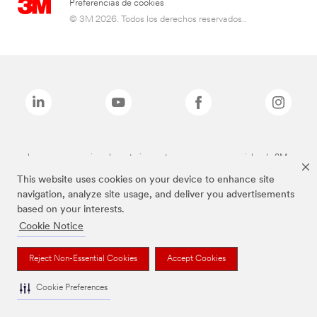
Preferencias de cookies
© 3M 2026. Todos los derechos reservados..
Las marcas mencionadas anteriormente son marcas comerciales de 3M.
This website uses cookies on your device to enhance site
navigation, analyze site usage, and deliver you advertisements
based on your interests.
Cookie Notice
Reject Non-Essential Cookies
Accept Cookies
Cookie Preferences