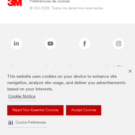
Preferencias de cookies
© 3M 2026. Todos los derechos reservados..
Las marcas mencionadas anteriormente son marcas comerciales de 3M.
This website uses cookies on your device to enhance site
navigation, analyze site usage, and deliver you advertisements
based on your interests.
Cookie Notice
Reject Non-Essential Cookies
Accept Cookies
Cookie Preferences