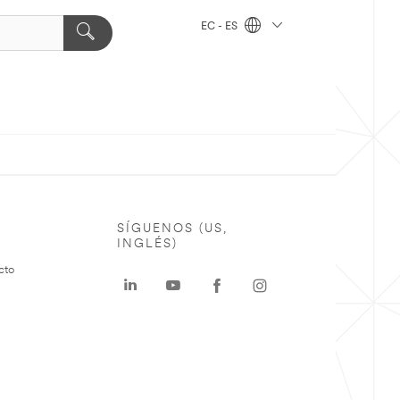
EC - ES
SÍGUENOS (US,
INGLÉS)
cto