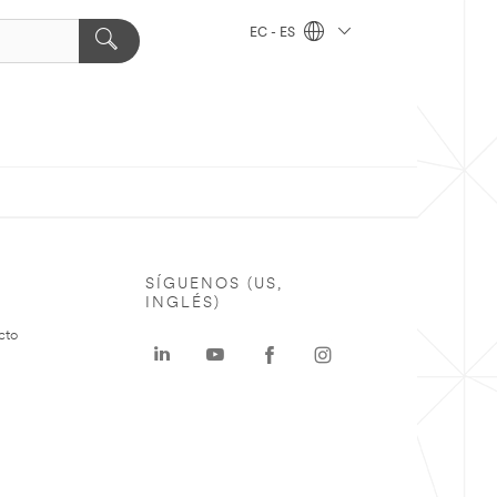
EC - ES
SÍGUENOS (US,
INGLÉS)
cto