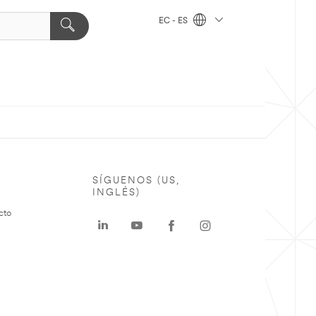
EC - ES
SÍGUENOS (US,
INGLÉS)
cto