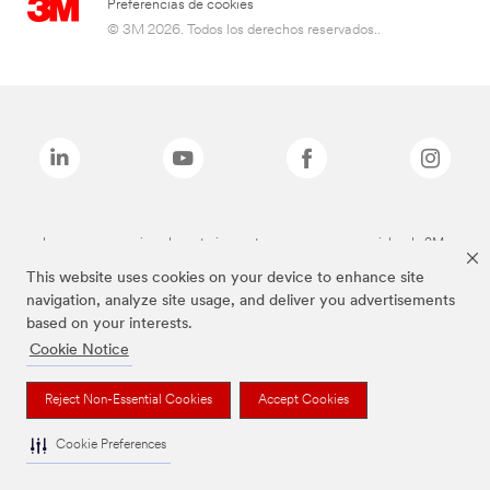
Preferencias de cookies
© 3M 2026. Todos los derechos reservados..
Las marcas mencionadas anteriormente son marcas comerciales de 3M.
This website uses cookies on your device to enhance site
navigation, analyze site usage, and deliver you advertisements
based on your interests.
Cookie Notice
Reject Non-Essential Cookies
Accept Cookies
Cookie Preferences