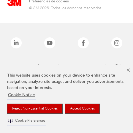
Preferencias de cookies
© 3M 2026. Todos los derechos reservados..
Las marcas mencionadas anteriormente son marcas comerciales de 3M.
This website uses cookies on your device to enhance site
navigation, analyze site usage, and deliver you advertisements
based on your interests.
Cookie Notice
Reject Non-Essential Cookies
Accept Cookies
Cookie Preferences