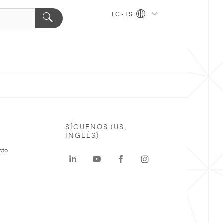
EC - ES
SÍGUENOS (US,
INGLÉS)
cto