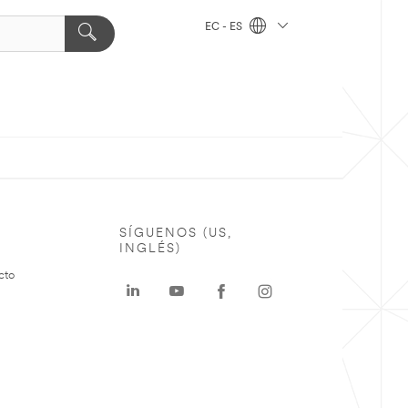
EC - ES
SÍGUENOS (US,
INGLÉS)
cto