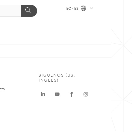
EC - ES
SÍGUENOS (US,
INGLÉS)
cto