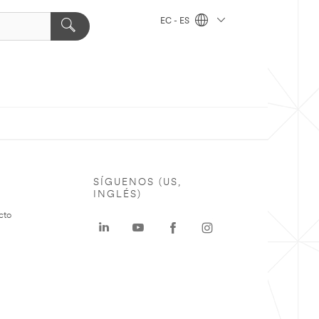
EC - ES
SÍGUENOS (US,
INGLÉS)
cto