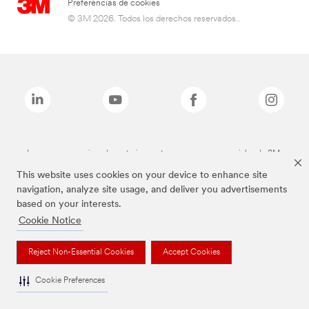
Preferencias de cookies
© 3M 2026. Todos los derechos reservados..
Las marcas mencionadas anteriormente son marcas comerciales de 3M.
This website uses cookies on your device to enhance site
navigation, analyze site usage, and deliver you advertisements
based on your interests.
Cookie Notice
Reject Non-Essential Cookies
Accept Cookies
Cookie Preferences