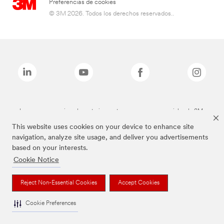
Preferencias de cookies
© 3M 2026. Todos los derechos reservados..
Las marcas mencionadas anteriormente son marcas comerciales de 3M.
This website uses cookies on your device to enhance site
navigation, analyze site usage, and deliver you advertisements
based on your interests.
Cookie Notice
Reject Non-Essential Cookies
Accept Cookies
Cookie Preferences