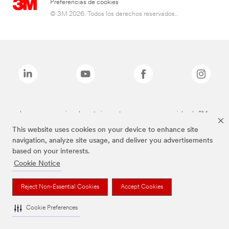
Preferencias de cookies
© 3M 2026. Todos los derechos reservados..
Las marcas mencionadas anteriormente son marcas comerciales de 3M.
This website uses cookies on your device to enhance site
navigation, analyze site usage, and deliver you advertisements
based on your interests.
Cookie Notice
Reject Non-Essential Cookies
Accept Cookies
Cookie Preferences