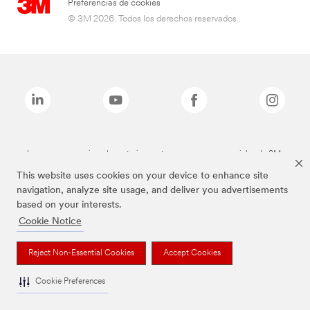
Preferencias de cookies
© 3M 2026. Todos los derechos reservados..
Las marcas mencionadas anteriormente son marcas comerciales de 3M.
This website uses cookies on your device to enhance site
navigation, analyze site usage, and deliver you advertisements
based on your interests.
Cookie Notice
Reject Non-Essential Cookies
Accept Cookies
Cookie Preferences