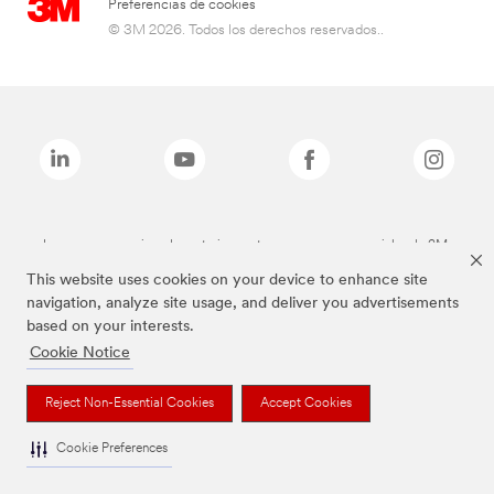
Preferencias de cookies
© 3M 2026. Todos los derechos reservados..
Las marcas mencionadas anteriormente son marcas comerciales de 3M.
This website uses cookies on your device to enhance site
navigation, analyze site usage, and deliver you advertisements
based on your interests.
Cookie Notice
Reject Non-Essential Cookies
Accept Cookies
Cookie Preferences