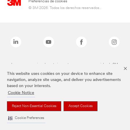
Preferencias de cookies
© 3M 2026. Todos los derechos reservados..
Las marcas mencionadas anteriormente son marcas comerciales de 3M.
This website uses cookies on your device to enhance site
navigation, analyze site usage, and deliver you advertisements
based on your interests.
Cookie Notice
Reject Non-Essential Cookies
Accept Cookies
Cookie Preferences