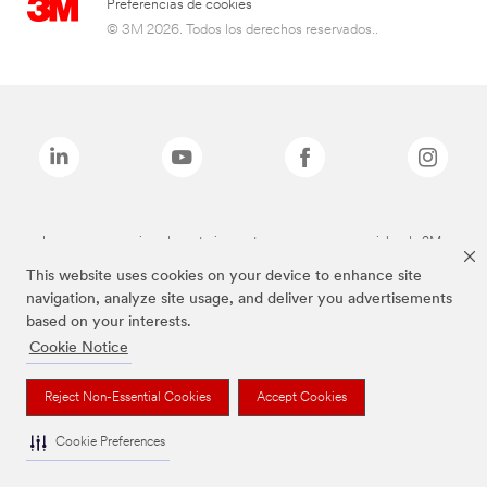
Preferencias de cookies
© 3M 2026. Todos los derechos reservados..
Las marcas mencionadas anteriormente son marcas comerciales de 3M.
This website uses cookies on your device to enhance site
navigation, analyze site usage, and deliver you advertisements
based on your interests.
Cookie Notice
Reject Non-Essential Cookies
Accept Cookies
Cookie Preferences