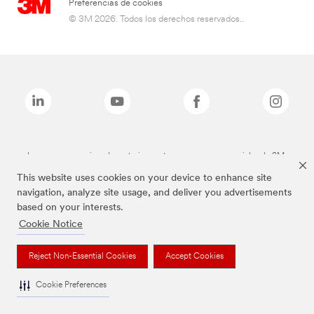
Preferencias de cookies
© 3M 2026. Todos los derechos reservados..
Las marcas mencionadas anteriormente son marcas comerciales de 3M.
This website uses cookies on your device to enhance site
navigation, analyze site usage, and deliver you advertisements
based on your interests.
Cookie Notice
Reject Non-Essential Cookies
Accept Cookies
Cookie Preferences