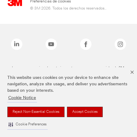
Preferencias de cookies
© 3M 2026. Todos los derechos reservados..
Las marcas mencionadas anteriormente son marcas comerciales de 3M.
This website uses cookies on your device to enhance site
navigation, analyze site usage, and deliver you advertisements
based on your interests.
Cookie Notice
Reject Non-Essential Cookies
Accept Cookies
Cookie Preferences