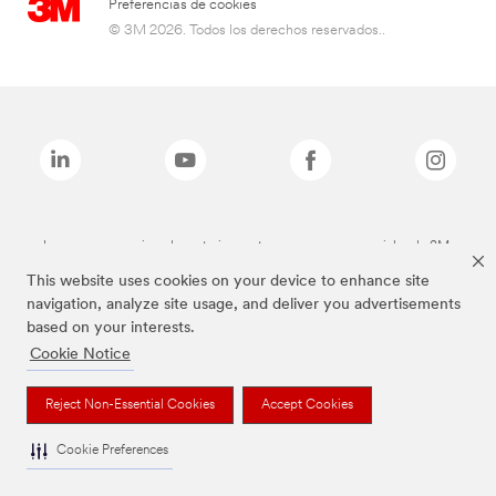
Preferencias de cookies
© 3M 2026. Todos los derechos reservados..
Las marcas mencionadas anteriormente son marcas comerciales de 3M.
This website uses cookies on your device to enhance site
navigation, analyze site usage, and deliver you advertisements
based on your interests.
Cookie Notice
Reject Non-Essential Cookies
Accept Cookies
Cookie Preferences