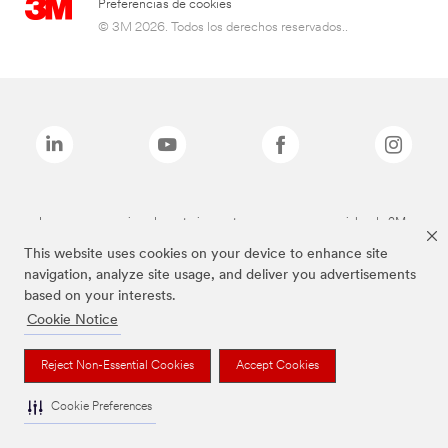
Preferencias de cookies
© 3M 2026. Todos los derechos reservados..
Las marcas mencionadas anteriormente son marcas comerciales de 3M.
This website uses cookies on your device to enhance site
navigation, analyze site usage, and deliver you advertisements
based on your interests.
Cookie Notice
Reject Non-Essential Cookies
Accept Cookies
Cookie Preferences