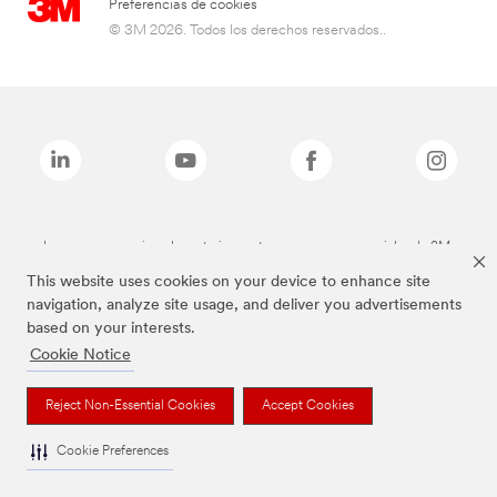
Preferencias de cookies
© 3M 2026. Todos los derechos reservados..
Las marcas mencionadas anteriormente son marcas comerciales de 3M.
This website uses cookies on your device to enhance site
navigation, analyze site usage, and deliver you advertisements
based on your interests.
Cookie Notice
Reject Non-Essential Cookies
Accept Cookies
Cookie Preferences