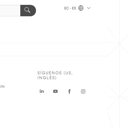
EC - ES
SÍGUENOS (US,
INGLÉS)
cto