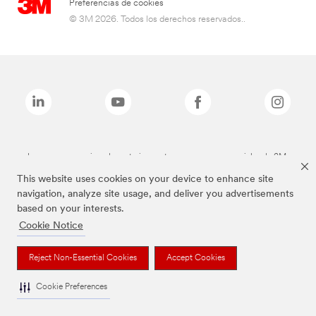
Preferencias de cookies
© 3M 2026. Todos los derechos reservados..
Las marcas mencionadas anteriormente son marcas comerciales de 3M.
This website uses cookies on your device to enhance site
navigation, analyze site usage, and deliver you advertisements
based on your interests.
Cookie Notice
Reject Non-Essential Cookies
Accept Cookies
Cookie Preferences