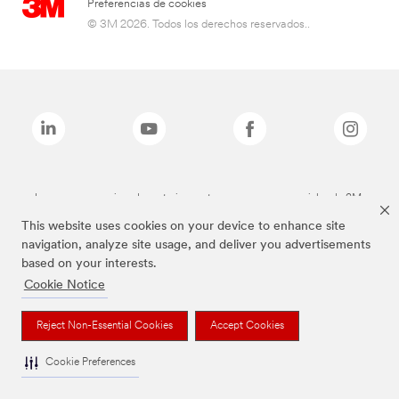
Preferencias de cookies
© 3M 2026. Todos los derechos reservados..
Las marcas mencionadas anteriormente son marcas comerciales de 3M.
This website uses cookies on your device to enhance site
navigation, analyze site usage, and deliver you advertisements
based on your interests.
Cookie Notice
Reject Non-Essential Cookies
Accept Cookies
Cookie Preferences