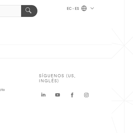
EC - ES
SÍGUENOS (US,
INGLÉS)
cto