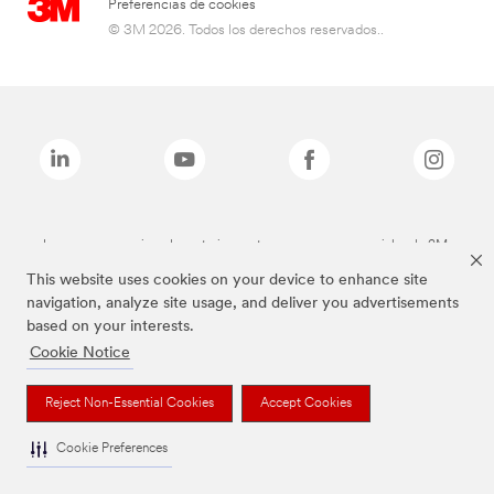
Preferencias de cookies
© 3M 2026. Todos los derechos reservados..
Las marcas mencionadas anteriormente son marcas comerciales de 3M.
This website uses cookies on your device to enhance site
navigation, analyze site usage, and deliver you advertisements
based on your interests.
Cookie Notice
Reject Non-Essential Cookies
Accept Cookies
Cookie Preferences