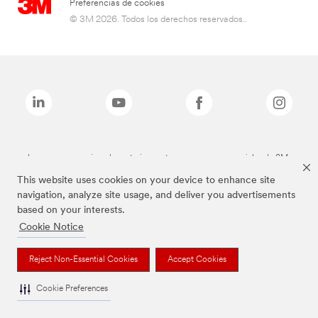
Preferencias de cookies
© 3M 2026. Todos los derechos reservados..
Las marcas mencionadas anteriormente son marcas comerciales de 3M.
This website uses cookies on your device to enhance site
navigation, analyze site usage, and deliver you advertisements
based on your interests.
Cookie Notice
Reject Non-Essential Cookies
Accept Cookies
Cookie Preferences