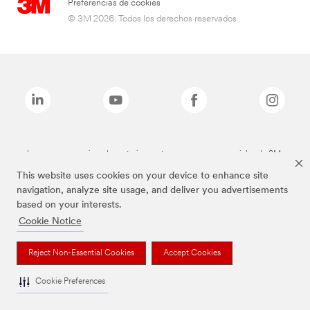
Preferencias de cookies
© 3M 2026. Todos los derechos reservados..
Las marcas mencionadas anteriormente son marcas comerciales de 3M.
This website uses cookies on your device to enhance site
navigation, analyze site usage, and deliver you advertisements
based on your interests.
Cookie Notice
Reject Non-Essential Cookies
Accept Cookies
Cookie Preferences