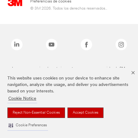
Preferencias de cookies
© 3M 2026. Todos los derechos reservados..
Las marcas mencionadas anteriormente son marcas comerciales de 3M.
This website uses cookies on your device to enhance site
navigation, analyze site usage, and deliver you advertisements
based on your interests.
Cookie Notice
Reject Non-Essential Cookies
Accept Cookies
Cookie Preferences