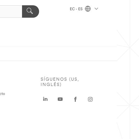
EC - ES
SÍGUENOS (US,
INGLÉS)
cto