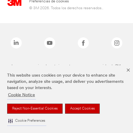
Preferencias de cookies
© 3M 2026. Todos los derechos reservados..
Las marcas mencionadas anteriormente son marcas comerciales de 3M.
This website uses cookies on your device to enhance site
navigation, analyze site usage, and deliver you advertisements
based on your interests.
Cookie Notice
Reject Non-Essential Cookies
Accept Cookies
Cookie Preferences