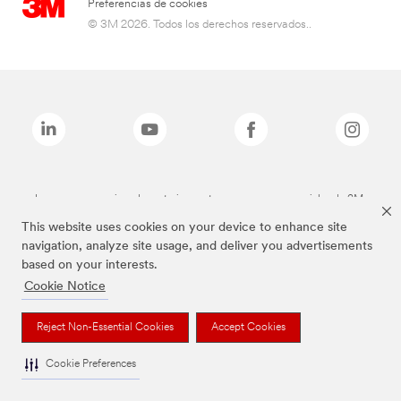
Preferencias de cookies
© 3M 2026. Todos los derechos reservados..
Las marcas mencionadas anteriormente son marcas comerciales de 3M.
This website uses cookies on your device to enhance site
navigation, analyze site usage, and deliver you advertisements
based on your interests.
Cookie Notice
Reject Non-Essential Cookies
Accept Cookies
Cookie Preferences