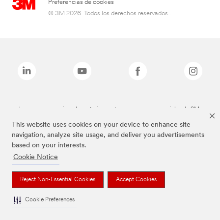
Preferencias de cookies
© 3M 2026. Todos los derechos reservados..
Las marcas mencionadas anteriormente son marcas comerciales de 3M.
This website uses cookies on your device to enhance site
navigation, analyze site usage, and deliver you advertisements
based on your interests.
Cookie Notice
Reject Non-Essential Cookies
Accept Cookies
Cookie Preferences