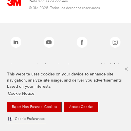
Preferencias de cookies
© 3M 2026. Todos los derechos reservados..
Las marcas mencionadas anteriormente son marcas comerciales de 3M.
This website uses cookies on your device to enhance site
navigation, analyze site usage, and deliver you advertisements
based on your interests.
Cookie Notice
Reject Non-Essential Cookies
Accept Cookies
Cookie Preferences