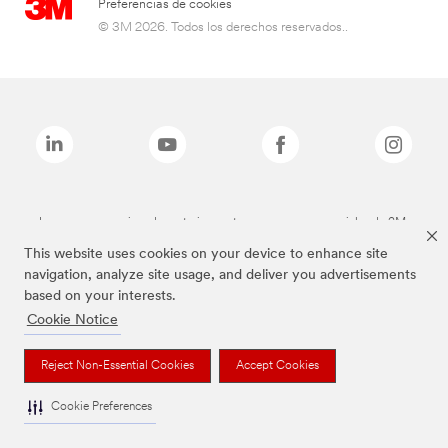
Preferencias de cookies
© 3M 2026. Todos los derechos reservados..
Las marcas mencionadas anteriormente son marcas comerciales de 3M.
This website uses cookies on your device to enhance site
navigation, analyze site usage, and deliver you advertisements
based on your interests.
Cookie Notice
Reject Non-Essential Cookies
Accept Cookies
Cookie Preferences