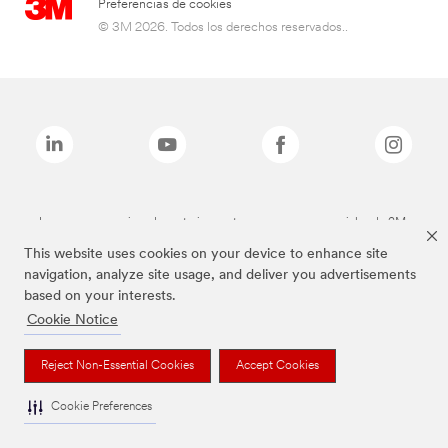
Preferencias de cookies
© 3M 2026. Todos los derechos reservados..
Las marcas mencionadas anteriormente son marcas comerciales de 3M.
This website uses cookies on your device to enhance site
navigation, analyze site usage, and deliver you advertisements
based on your interests.
Cookie Notice
Reject Non-Essential Cookies
Accept Cookies
Cookie Preferences