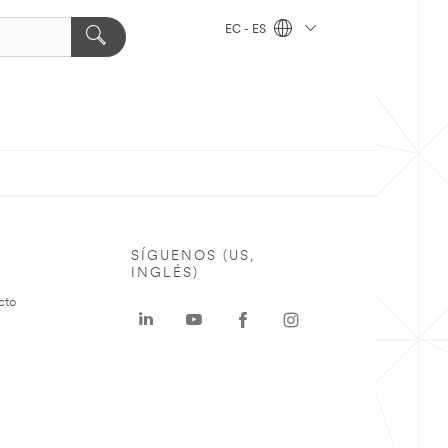
EC - ES
SÍGUENOS (US,
INGLÉS)
cto