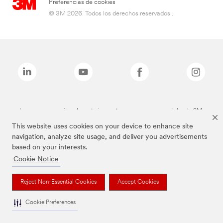
Preferencias de cookies
© 3M 2026. Todos los derechos reservados..
Las marcas mencionadas anteriormente son marcas comerciales de 3M.
This website uses cookies on your device to enhance site
navigation, analyze site usage, and deliver you advertisements
based on your interests.
Cookie Notice
Reject Non-Essential Cookies
Accept Cookies
Cookie Preferences