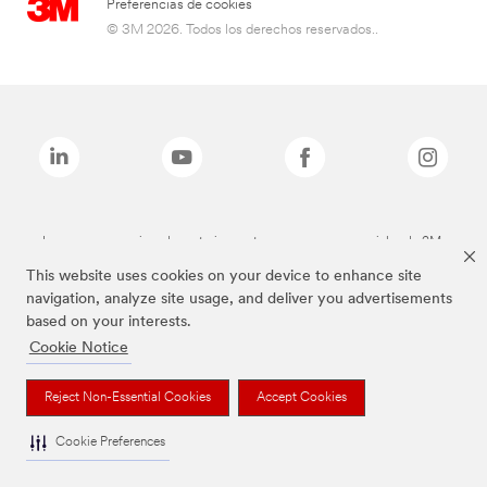
Preferencias de cookies
© 3M 2026. Todos los derechos reservados..
Las marcas mencionadas anteriormente son marcas comerciales de 3M.
This website uses cookies on your device to enhance site
navigation, analyze site usage, and deliver you advertisements
based on your interests.
Cookie Notice
Reject Non-Essential Cookies
Accept Cookies
Cookie Preferences