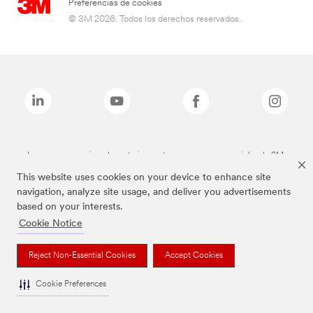
Preferencias de cookies
© 3M 2026. Todos los derechos reservados..
Las marcas mencionadas anteriormente son marcas comerciales de 3M.
This website uses cookies on your device to enhance site
navigation, analyze site usage, and deliver you advertisements
based on your interests.
Cookie Notice
Reject Non-Essential Cookies
Accept Cookies
Cookie Preferences